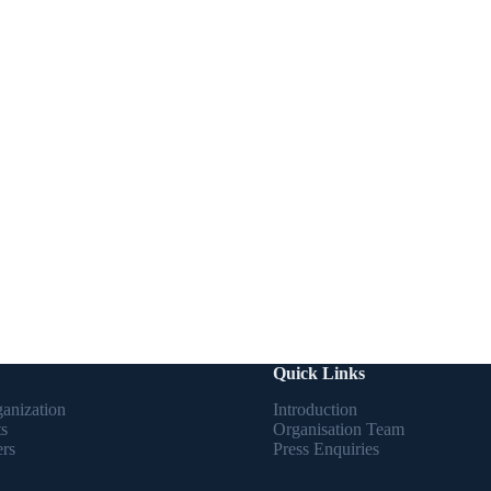
Quick Links
anization
Introduction
ts
Organisation Team
ers
Press Enquiries