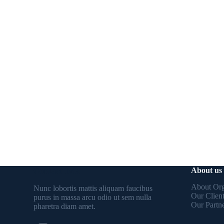
Contact Info
About us
About Org
Nunc lobortis mattis aliquam faucibus
Our Clien
purus in massa arcu odio ut sem nulla
Our Partn
pharetra diam amet.