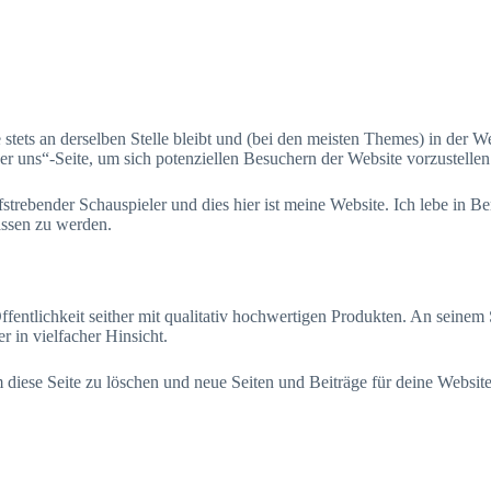
Home
About
Blog
Contact
sie stets an derselben Stelle bleibt und (bei den meisten Themes) in der
r uns“-Seite, um sich potenziellen Besuchern der Website vorzustellen
aufstrebender Schauspieler und dies hier ist meine Website. Ich lebe in
assen zu werden.
lichkeit seither mit qualitativ hochwertigen Produkten. An seinem St
 in vielfacher Hinsicht.
 diese Seite zu löschen und neue Seiten und Beiträge für deine Website 