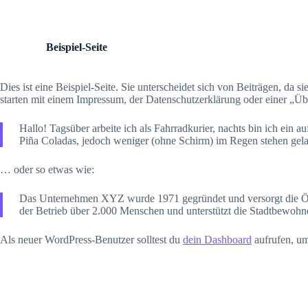
Z
u
m
Beispiel-Seite
I
n
h
Dies ist eine Beispiel-Seite. Sie unterscheidet sich von Beiträgen, da 
a
starten mit einem Impressum, der Datenschutzerklärung oder einer „Übe
l
t
s
Hallo! Tagsüber arbeite ich als Fahrradkurier, nachts bin ich ein 
p
Piña Coladas, jedoch weniger (ohne Schirm) im Regen stehen gel
r
i
… oder so etwas wie:
n
g
e
Das Unternehmen XYZ wurde 1971 gegründet und versorgt die Öffent
n
der Betrieb über 2.000 Menschen und unterstützt die Stadtbewohner
Als neuer WordPress-Benutzer solltest du
dein Dashboard
aufrufen, um