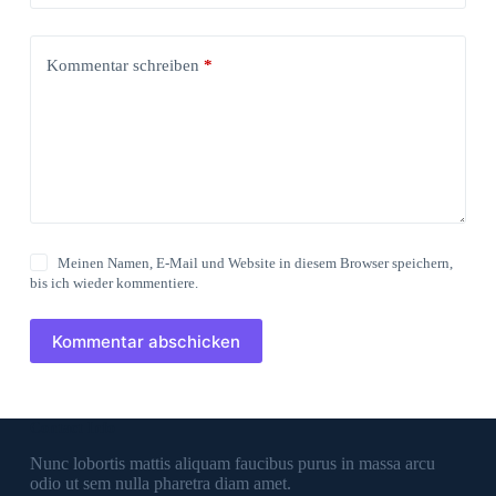
Kommentar schreiben
*
Meinen Namen, E-Mail und Website in diesem Browser speichern,
bis ich wieder kommentiere.
Kommentar abschicken
Contact Info
Nunc lobortis mattis aliquam faucibus purus in massa arcu
odio ut sem nulla pharetra diam amet.