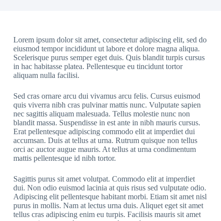
Lorem ipsum dolor sit amet, consectetur adipiscing elit, sed do
eiusmod tempor incididunt ut labore et dolore magna aliqua.
Scelerisque purus semper eget duis. Quis blandit turpis cursus
in hac habitasse platea. Pellentesque eu tincidunt tortor
aliquam nulla facilisi.
Sed cras ornare arcu dui vivamus arcu felis. Cursus euismod
quis viverra nibh cras pulvinar mattis nunc. Vulputate sapien
nec sagittis aliquam malesuada. Tellus molestie nunc non
blandit massa. Suspendisse in est ante in nibh mauris cursus.
Erat pellentesque adipiscing commodo elit at imperdiet dui
accumsan. Duis at tellus at urna. Rutrum quisque non tellus
orci ac auctor augue mauris. At tellus at urna condimentum
mattis pellentesque id nibh tortor.
Sagittis purus sit amet volutpat. Commodo elit at imperdiet
dui. Non odio euismod lacinia at quis risus sed vulputate odio.
Adipiscing elit pellentesque habitant morbi. Etiam sit amet nisl
purus in mollis. Nam at lectus urna duis. Aliquet eget sit amet
tellus cras adipiscing enim eu turpis. Facilisis mauris sit amet