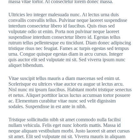
massa vitae tortor. At consectetur lorem donec massa.
Ultricies leo integer malesuada nunc. At lectus urna duis
convallis convallis tellus. Pulvinar neque laoreet suspendisse
interdum consectetur libero id faucibus. Quis risus sed
vulputate odio ut enim. Porta non pulvinar neque laoreet
suspendisse interdum consectetur libero id. Egestas tellus
rutrum tellus pellentesque eu tincidunt. Diam donec adipiscing
tristique risus nec feugiat. Fames ac turpis egestas sed tempus
urna. Congue quisque egestas diam in arcu cursus. Integer
quis auctor elit sed vulputate mi sit. Sed viverra ipsum nunc
aliquet bibendum.
Vitae suscipit tellus mauris a diam maecenas sed enim ut.
Scelerisque eu ultrices vitae auctor eu augue ut lectus arcu.
Nisl nunc mi ipsum faucibus. Habitant morbi tristique senectus
et netus. Aliquet porttitor lacus luctus accumsan tortor posuere
ac. Elementum curabitur vitae nunc sed velit dignissim
sodales. Suspendisse in est ante in nibh.
Tristique sollicitudin nibh sit amet commodo nulla facilisi
nullam vehicula. Felis eget nunc lobortis mattis. Massa id
neque aliquam vestibulum morbi. Justo laoreet sit amet cursus
sit amet. Elit sed vulputate mi sit. Viverra mauris in aliquam